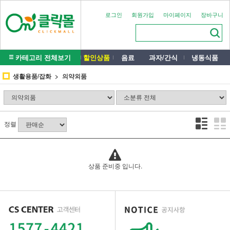
로그인
회원가입
마이페이지
장바구니
카테고리 전체보기
할인상품
음료
과자/간식
냉동식품
생활용품/잡화
의약외품
정렬
상품 준비중 입니다.