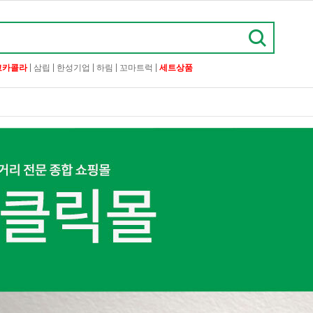
|
|
|
|
|
코카콜라
삼립
한성기업
하림
꼬마트럭
세트상품