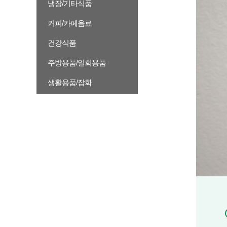
냉장/기타식품
커피/카페음료
건강식품
주방용품/일회용품
생활용품/잡화