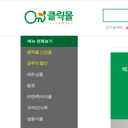
인기검색어 :
메뉴 전체보기
클릭몰 신상품
금주의 할인
세트상품
음료
라면/즉석식품
과자/간식류
냉동식품