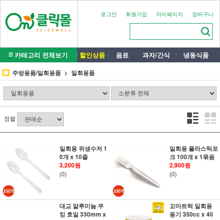
로그인
회원가입
마이페이지
장바구니
카테고리 전체보기
할인상품
음료
과자/간식
냉동식품
주방용품/일회용품
일회용품
정렬
일회용 위생수저 1
일회용 플라스틱포
0개 x 10줄
크 100개 x 1묶음
3,200원
2,900원
(0)
(0)
대교 알루미늄 쿠
꼬마트럭 일회용
킹 호일 330mm x
용기 350cc x 40