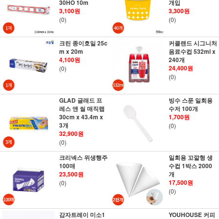
30HO 10m
개입
3,100원
3,300원
(0)
(0)
크린 종이호일 25c
커클랜드 시그니처
m x 20m
음료수컵 532ml x
4,100원
240개
24,400원
(0)
(0)
GLAD 글래드 프
빙수 스푼 일회용
레스 앤 씰 매직랩
수저 100개
30cm x 43.4m x
1,700원
3개
(0)
32,900원
(0)
크리넥스 위생행주
일회용 꼬깔형 생
100매
수컵 1박스 2000
23,500원
개
17,500원
(0)
(0)
감자트레이 미소1
YOUHOUSE 커피