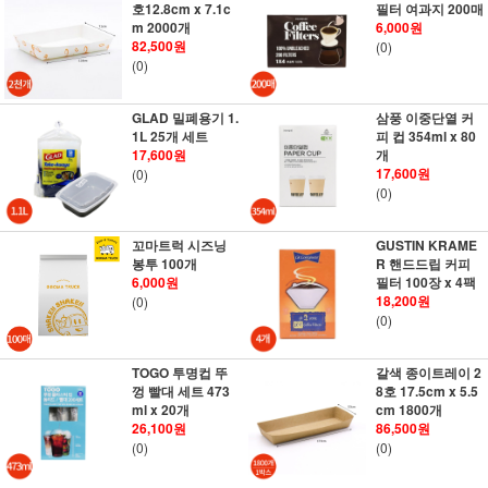
호12.8cm x 7.1c
필터 여과지 200매
m 2000개
6,000원
82,500원
(0)
(0)
GLAD 밀폐용기 1.
삼풍 이중단열 커
1L 25개 세트
피 컵 354ml x 80
17,600원
개
17,600원
(0)
(0)
꼬마트럭 시즈닝
GUSTIN KRAME
봉투 100개
R 핸드드립 커피
6,000원
필터 100장 x 4팩
18,200원
(0)
(0)
TOGO 투명컵 뚜
갈색 종이트레이 2
껑 빨대 세트 473
8호 17.5cm x 5.5
ml x 20개
cm 1800개
26,100원
86,500원
(0)
(0)