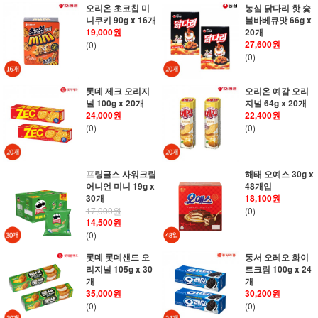
오리온 초코칩 미
농심 닭다리 핫 숯
니쿠키 90g x 16개
불바베큐맛 66g x
19,000원
20개
27,600원
(0)
(0)
롯데 제크 오리지
오리온 예감 오리
널 100g x 20개
지널 64g x 20개
24,000원
22,400원
(0)
(0)
프링글스 사워크림
해태 오예스 30g x
어니언 미니 19g x
48개입
30개
18,100원
17,000원
(0)
14,500원
(0)
롯데 롯데샌드 오
동서 오레오 화이
리지널 105g x 30
트크림 100g x 24
개
개
35,000원
30,200원
(0)
(0)