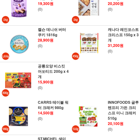
19,300원
20,200원
(0)
(0)
켈슨 데니쉬 버터
캐나다 레인코스트
쿠키 1816g
크리스프 150g x 3
28,900원
개
31,200원
(0)
(0)
공룡모양 비스킷
어쏘티드 200g x 4
개
15,900원
(0)
CARRS 테이블 워
INNOFOODS 글루
터 크래커 980g
텐프리 가든 크리
14,500원
스프 미니 크래커
510g
(0)
20,100원
(0)
ST.MICHEL 생미