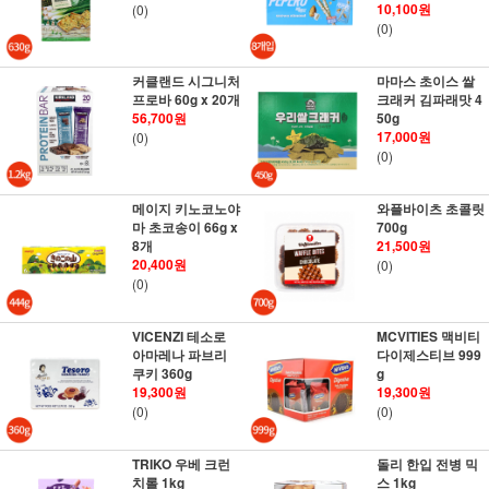
10,100원
(0)
(0)
커클랜드 시그니처
마마스 초이스 쌀
프로바 60g x 20개
크래커 김파래맛 4
56,700원
50g
17,000원
(0)
(0)
메이지 키노코노야
와플바이츠 초콜릿
마 초코송이 66g x
700g
8개
21,500원
20,400원
(0)
(0)
VICENZI 테소로
MCVITIES 맥비티
아마레나 파브리
다이제스티브 999
쿠키 360g
g
19,300원
19,300원
(0)
(0)
TRIKO 우베 크런
돌리 한입 전병 믹
치롤 1kg
스 1kg