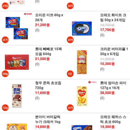
(0)
오리온 미쯔 60g x
오레오 화이트 크
28개
림 50g x 24개입
21,200원
19,700원
17,700원
(0)
(0)
롯데 빼빼로 15팩
크라운 버터와플 1
모음 644g
35g x 6개입
21,500원
11,300원
10,300원
(0)
(0)
청우 쫀득 초코칩
롯데 엄마손 파이
720g
127g x 16개
11,600원
38,500원
(0)
(0)
본아미 버터갈릭
오레오 웨하스 스
누가 크래커 1kg
틱 초코 600g
14,600원
19,300원