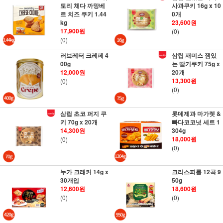
토리 체다 까망베
사과쿠키 16g x 10
르 치즈 쿠키 1.44
0개
kg
23,600원
17,900원
(0)
(0)
러브레터 크레페 4
삼립 재미스 잼있
00g
는 딸기쿠키 75g x
12,000원
20개
13,300원
(0)
(0)
삼립 초코 퍼지 쿠
롯데제과 마가렛 &
키 70g x 20개
빠다코코넛 세트 1
14,300원
304g
18,000원
(0)
(0)
누가 크래커 14g x
크리스피롤 12곡 9
30개입
50g
12,600원
18,600원
(0)
(0)