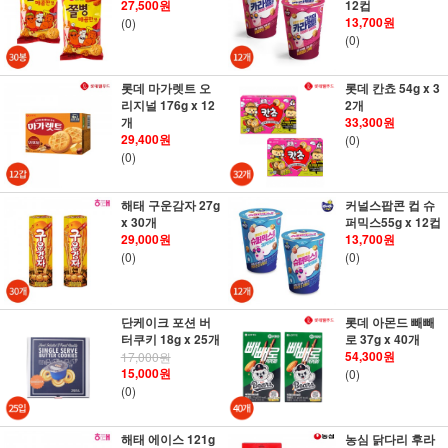
27,500원
12컵
13,700원
(0)
(0)
롯데 마가렛트 오
롯데 칸쵸 54g x 3
리지널 176g x 12
2개
개
33,300원
29,400원
(0)
(0)
해태 구운감자 27g
커널스팝콘 컵 슈
x 30개
퍼믹스55g x 12컵
29,000원
13,700원
(0)
(0)
단케이크 포션 버
롯데 아몬드 빼빼
터쿠키 18g x 25개
로 37g x 40개
54,300원
17,000원
15,000원
(0)
(0)
해태 에이스 121g
농심 닭다리 후라