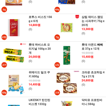
(0)
(0)
로투스 비스킷 156
삼립 재미스 잼있
g x 6개
는 사과쿠키 75g x
14,800원
20개
13,300원
(0)
(0)
롯데 하비스트 오
롯데 아몬드 빼빼
리지널 100g x 20
로 37g x 12개
개
16,900원
24,000원
15,400원
(0)
(0)
위메이드 밀크 쿠
크라운 초코하임 4
키 600g
7g x 21개
24,600원
16,900원
14,400원
(0)
(0)
LIKESKY 틴인틴
닥터유 프로틴바
비스켓 1332g
미니 594g