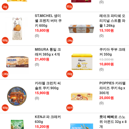
(0)
ST.MICHEL 생미
레쉬크 파티쉐 오
쉘 프렌치 버터 쿠
리지널 스트룹 와
키 600g
플 1.26kg
15,600원
15,100원
(0)
(0)
MISURA 통밀 크
쿠키아 뚜부 크래
래커 385g x 4개
커 350g
21,400원
13,300원
10,800원
(0)
(0)
카라멜 크런치 씨
POPPIES 카라멜
솔트 쿠키 900g
라이즈 쿠키 6g x
15,900원
300개
25,000원
(0)
(0)
KENJI 파 크래커
롯데 빼빼로 스노
630g
위 아몬드 32g x 8
15,200원
개