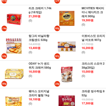
리츠 크래커 1.74k
MCVITIES 맥비티
g (18개입)
미니 체다치즈 크
21,200원
래커 900g
19,300원
(0)
(0)
랑그리 바닐라향
이토비스킷 오리지
크림샌드 528g
널 어쏘트 907g
14,400원
17,700원
13,400원
16,200원
(0)
(0)
ODAY 누가 샌드
크리스피 스모어 2
위치 크래커 580g
38g(28입)
16,500원
15,000원
(0)
(0)
웨더스 오리지널
크라운 빙수하임 8
크리미 필링 1kg
52g
18,100원
19,300원
17,300원
(0)