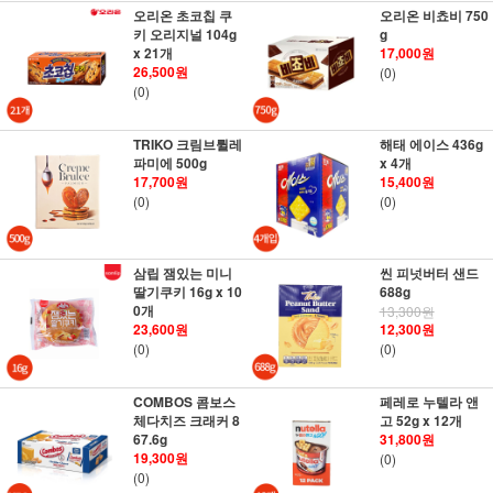
오리온 초코칩 쿠
오리온 비쵸비 750
키 오리지널 104g
g
x 21개
17,000원
26,500원
(0)
(0)
TRIKO 크림브륄레
해태 에이스 436g
파미에 500g
x 4개
17,700원
15,400원
(0)
(0)
삼립 잼있는 미니
씬 피넛버터 샌드
딸기쿠키 16g x 10
688g
0개
13,300원
23,600원
12,300원
(0)
(0)
COMBOS 콤보스
페레로 누텔라 앤
체다치즈 크래커 8
고 52g x 12개
67.6g
31,800원
19,300원
(0)
(0)