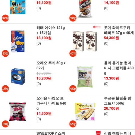
16,100원
14,100원
(0)
(0)
해태 에이스 121g
롯데 화이트쿠키
x 15개입
빼빼로 37g x 40개
18,100원
54,300원
(0)
(0)
오레오 쿠키 50g x
올리 유기농 현미
32개
미니 크런치롤 480
g
18,700원
16,200원
13,300원
(0)
(0)
오리온 마켓오 브
부르봉 블란츌 랑
라우니 바이트 640
그드샤 560g
g
26,700원
14,500원
(0)
(0)
SWEETORY 스위
삼립 잼있는 미니