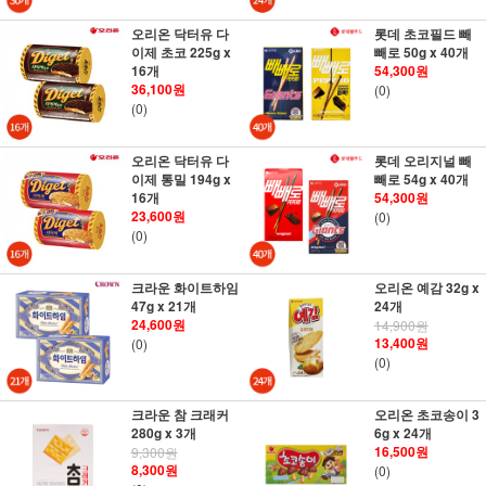
오리온 닥터유 다
롯데 초코필드 빼
이제 초코 225g x
빼로 50g x 40개
16개
54,300원
36,100원
(0)
(0)
오리온 닥터유 다
롯데 오리지널 빼
이제 통밀 194g x
빼로 54g x 40개
16개
54,300원
23,600원
(0)
(0)
크라운 화이트하임
오리온 예감 32g x
47g x 21개
24개
24,600원
14,900원
13,400원
(0)
(0)
크라운 참 크래커
오리온 초코송이 3
280g x 3개
6g x 24개
16,500원
9,300원
8,300원
(0)