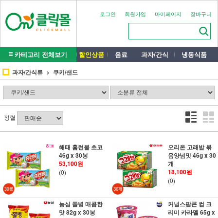
로그인
회원가입
마이페이지
장바구니
카테고리 전체보기
할인상품
음료
과자/간식
냉동식품
과자/간식류
쿠키/샌드
정렬
해태 홈런볼 초코
오리온 고래밥 볶
46g x 30봉
음양념맛 46g x 30
53,100원
개
18,100원
(0)
(0)
농심 쫄병 매콤한
커널스팝콘 컵 크
맛 82g x 30봉
리미 카라멜 65g x