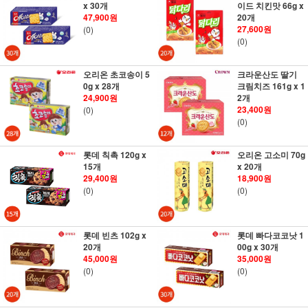
x 30개
이드 치킨맛 66g x
47,900원
20개
27,600원
(0)
(0)
오리온 초코송이 5
크라운산도 딸기
0g x 28개
크림치즈 161g x 1
24,900원
2개
23,400원
(0)
(0)
롯데 칙촉 120g x
오리온 고소미 70g
15개
x 20개
29,400원
18,900원
(0)
(0)
롯데 빈츠 102g x
롯데 빠다코코낫 1
20개
00g x 30개
45,000원
35,000원
(0)
(0)