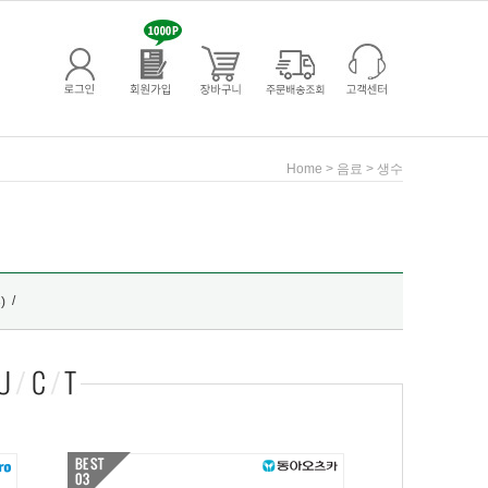
>
>
Home
음료
생수
/
)