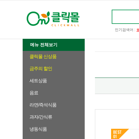
인기검색어 :
메뉴 전체보기
클릭몰 신상품
금주의 할인
세트상품
음료
라면/즉석식품
과자/간식류
냉동식품