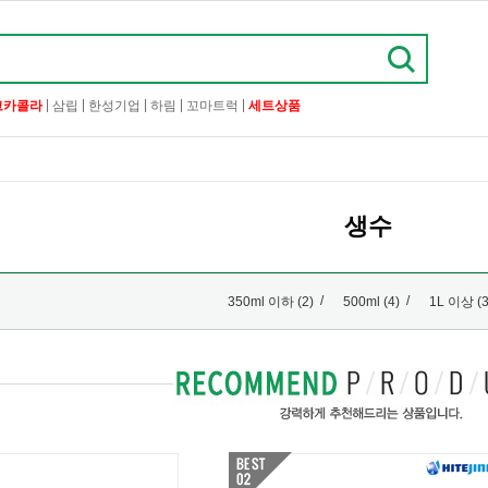
|
|
|
|
|
코카콜라
삼립
한성기업
하림
꼬마트럭
세트상품
생수
/
/
350ml 이하 (2)
500ml (4)
1L 이상 (3