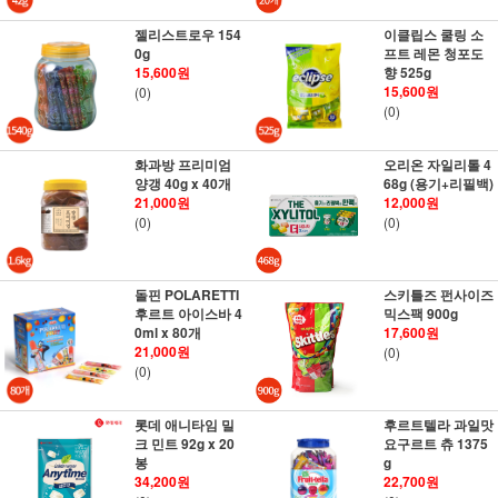
젤리스트로우 154
이클립스 쿨링 소
0g
프트 레몬 청포도
15,600원
향 525g
15,600원
(0)
(0)
화과방 프리미엄
오리온 자일리톨 4
양갱 40g x 40개
68g (용기+리필백)
21,000원
12,000원
(0)
(0)
돌핀 POLARETTI
스키틀즈 펀사이즈
후르트 아이스바 4
믹스팩 900g
0ml x 80개
17,600원
21,000원
(0)
(0)
롯데 애니타임 밀
후르트텔라 과일맛
크 민트 92g x 20
요구르트 츄 1375
봉
g
34,200원
22,700원