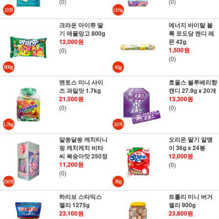
(0)
(0)
크라운 마이쮸 딸
에너지 바이탈 블
기 애플망고 800g
록 포도당 캔디 레
12,000원
몬 42g
1,500원
(0)
(0)
멘토스 미니 사이
호올스 블루베리향
즈 과일맛 1.7kg
캔디 27.9g x 20개
21,500원
13,300원
(0)
(0)
알쏭달쏭 캐치티니
오리온 딸기 알맹
핑 캐치캐치 비타
이 36g x 24봉
씨 복숭아맛 250정
12,000원
11,200원
(0)
(0)
하리보 스타믹스
트롤리 미니 버거
젤리 1275g
젤리 900g
23,100원
23,800원