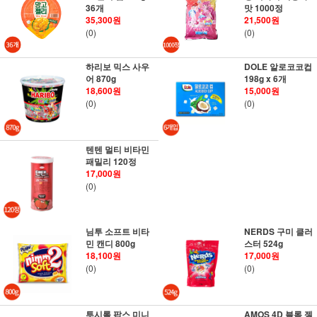
36개
맛 1000정
35,300원
21,500원
(0)
(0)
하리보 믹스 사우
DOLE 알로코코컵
어 870g
198g x 6개
18,600원
15,000원
(0)
(0)
텐텐 멀티 비타민
패밀리 120정
17,000원
(0)
님투 소프트 비타
NERDS 구미 클러
민 캔디 800g
스터 524g
18,100원
17,000원
(0)
(0)
투시롤 팝스 미니
AMOS 4D 블록 젤