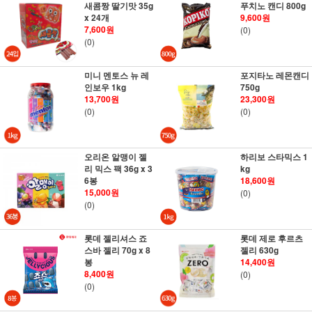
새콤짱 딸기맛 35g
푸치노 캔디 800g
x 24개
9,600원
7,600원
(0)
(0)
미니 멘토스 뉴 레
포지타노 레몬캔디
인보우 1kg
750g
13,700원
23,300원
(0)
(0)
오리온 알맹이 젤
하리보 스타믹스 1
리 믹스 팩 36g x 3
kg
6봉
18,600원
15,000원
(0)
(0)
롯데 젤리셔스 죠
롯데 제로 후르츠
스바 젤리 70g x 8
젤리 630g
봉
14,400원
8,400원
(0)
(0)