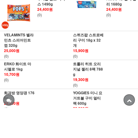
스 1490g
리 1680g
24,400원
24,400원
(0)
(0)
VELAMINTS 벨라
스퀴즈팝 스트로베
민츠 스피어민트
리 구미 18g x 32
껌 320g
개
25,000원
15,900원
(0)
(0)
ERKO 화이트 마
트롤리 히트 오리
시멜로 1kg
지널 젤리 8팩 788
10,700원
g
19,300원
(0)
(0)
화과방 영양갱 176
YOGGIES 미니 요
0g
거트볼 구미 멀티
28,300원
팩 600g
23,300원
(0)
(0)
트릭시 고팝캔디 2
캐피티니핑 프린세