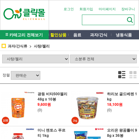
로그인
회원가입
마이페이지
장바구니
카테고리 전체보기
할인상품
음료
과자/간식
냉동식품
과자/간식류
사탕/젤리
정렬
광동 비타500젤리
하리보 골드베렌 1
48g x 10봉
kg
9,600원
18,100원
(0)
(0)
미니 멘토스 푸르
오리온 왕꿈틀이 9
티 1kg
8g x 36봉