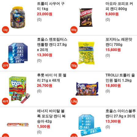
트롤리 사우어 구
마요라 코피코 커
미 1kg
피 캔디 800g
23,000원
9,600원
(0)
(0)
호올스 멘토립터스
포지타노 레몬맛
멘톨향 캔디 27.9g
캔디 700g
x 20개
15,600원
13,300원
(0)
(0)
후룻 바이 더 풋 젤
TROLLI 트롤리 올
리 21g x 48개
인원 젤리 1.2kg
26,700원
18,800원
(0)
(0)
에너지 바이탈 블
호올스 아이스블루
록 포도당 캔디 복
캔디 27.9g x 20개
숭아 42g
13,300원
1,500원
(0)
(0)