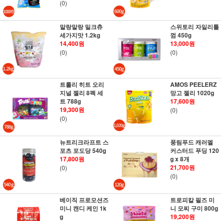
(0)
말랑말랑 밀크츄
스위토리 자일리톨
세가지맛 1.2kg
껌 450g
14,400원
13,000원
(0)
(0)
트롤리 히트 오리
AMOS PEELERZ
지널 젤리 8펙 세
망고 젤리 1020g
트 788g
17,600원
19,300원
(0)
(0)
뉴트리크라프트 스
풍림푸드 캐러멜
포츠 포도당 540g
커스터드 푸딩 120
17,800원
g x 8개
21,700원
(0)
(0)
베이직 프로모션즈
트로피칼 필즈 미
미니 캔디 케인 1k
니 모찌 구미 800g
g
19,200원