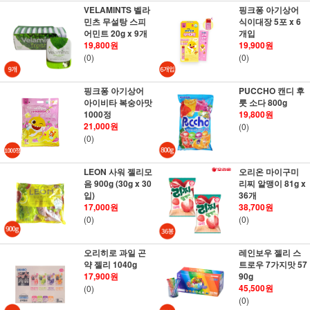
VELAMINTS 벨라
핑크퐁 아기상어
민츠 무설탕 스피
식이대장 5포 x 6
어민트 20g x 9개
개입
19,800원
19,900원
(0)
(0)
핑크퐁 아기상어
PUCCHO 캔디 후
아이비타 복숭아맛
룻 소다 800g
1000정
19,800원
21,000원
(0)
(0)
LEON 사워 젤리모
오리온 마이구미
음 900g (30g x 30
리찌 알맹이 81g x
입)
36개
17,000원
38,700원
(0)
(0)
오리히로 과일 곤
레인보우 젤리 스
약 젤리 1040g
트로우 7가지맛 57
17,900원
90g
45,500원
(0)
(0)