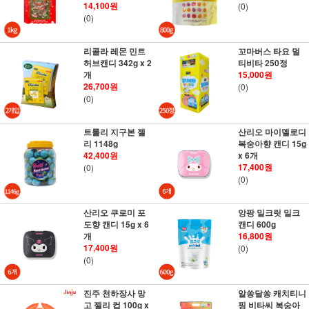
14,100원
(0)
(0)
리콜라 레몬 민트
꼬마버스 타요 멀
허브캔디 342g x 2
티비타 250정
개
15,000원
26,700원
(0)
(0)
트롤리 지구본 젤
산리오 마이멜로디
리 1148g
복숭아향 캔디 15g
42,400원
x 6개
17,400원
(0)
(0)
산리오 쿠로미 포
앙팡 밀크릿 밀크
도향 캔디 15g x 6
캔디 600g
개
16,800원
17,400원
(0)
(0)
진주 천하장사 망
알쏭달쏭 캐치티니
고 젤리 컵 100g x
핑 비타씨 복숭아