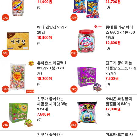
11,900원
38,700원
(0)
(0)
해태 연양갱 55g x
롯데 롤리팝 아이
20입
스 660g x 1통 (60
10,900원
개입)
10,600원
(0)
(0)
츄파춥스 리필백 1
친구가 좋아하는
320g x 1봉 (120
새콤짱 포도맛 35g
개)
x 24개
18,200원
7,600원
(0)
(0)
친구가 좋아하는
오리온 과일꿀꺽
새콤짱 사과맛 35g
왕꿈틀이 840g
x 24개
12,000원
7,600원
(0)
(0)
친구가 좋아하는
마요라 코피코 카