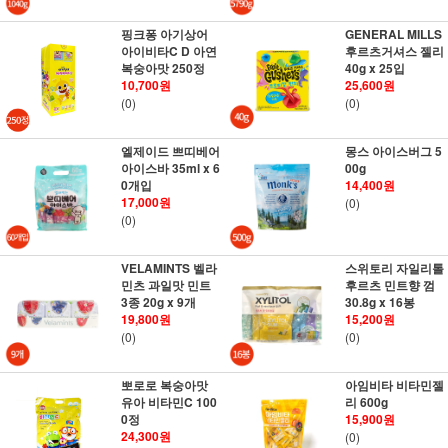
핑크퐁 아기상어
GENERAL MILLS
아이비타C D 아연
후르츠거셔스 젤리
복숭아맛 250정
40g x 25입
10,700원
25,600원
(0)
(0)
엘제이드 쁘띠베어
몽스 아이스버그 5
아이스바 35ml x 6
00g
0개입
14,400원
17,000원
(0)
(0)
VELAMINTS 벨라
스위토리 자일리톨
민츠 과일맛 민트
후르츠 민트향 껌
3종 20g x 9개
30.8g x 16봉
19,800원
15,200원
(0)
(0)
뽀로로 복숭아맛
아임비타 비타민젤
유아 비타민C 100
리 600g
0정
15,900원
24,300원
(0)