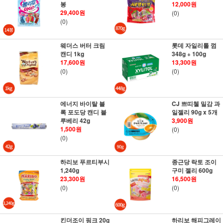
봉
12,000원
29,400원
(0)
(0)
웨더스 버터 크림
롯데 자일리톨 껌
캔디 1kg
348g + 100g
17,600원
13,300원
(0)
(0)
에너지 바이탈 블
CJ 쁘띠첼 밀감 과
록 포도당 캔디 블
일젤리 90g x 5개
루베리 42g
3,900원
1,500원
(0)
(0)
하리보 푸르티부시
종근당 락토 조이
1,240g
구미 젤리 600g
23,300원
16,500원
(0)
(0)
킨더조이 핑크 20g
하리보 해피그레이