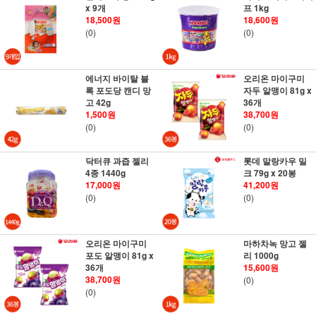
x 9개
프 1kg
18,500원
18,600원
(0)
(0)
에너지 바이탈 블
오리온 마이구미
록 포도당 캔디 망
자두 알맹이 81g x
고 42g
36개
1,500원
38,700원
(0)
(0)
닥터큐 과즙 젤리
롯데 말랑카우 밀
4종 1440g
크 79g x 20봉
17,000원
41,200원
(0)
(0)
오리온 마이구미
마하차녹 망고 젤
포도 알맹이 81g x
리 1000g
36개
15,600원
38,700원
(0)
(0)