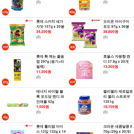
(0)
(0)
롯데 스카치 세가
오리온 마이구미
지맛 157g x 20봉
포도 97g x 36봉
34,200원
38,800원
(0)
(0)
롯데 확 깨는 졸음
호올스 자몽향 캔
껌 297g (용기+리
디 27.9g x 20개
필백)
13,300원
11,300원
(0)
(0)
에너지 바이탈 블
젤리젤리 제로칼로
록 포도당 캔디 파
리 젤리 스트로우
인애플 42g
1351g
1,500원
18,100원
(0)
(0)
롯데 롤리팝 아이
크라운 새콤달콤 8
스 12입 132g x 14
70g (29g x 30개)