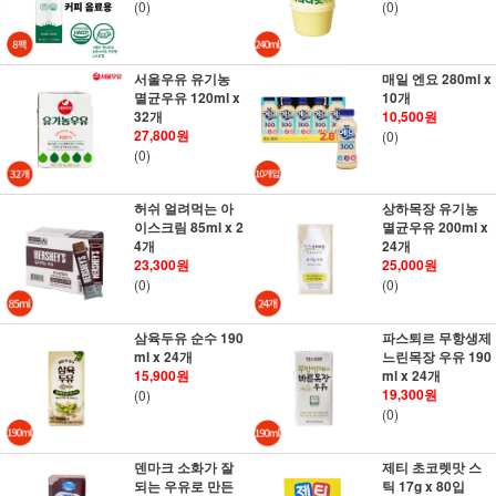
(0)
(0)
서울우유 유기농
매일 엔요 280ml x
멸균우유 120ml x
10개
32개
10,500원
27,800원
(0)
(0)
허쉬 얼려먹는 아
상하목장 유기농
이스크림 85ml x 2
멸균우유 200ml x
4개
24개
23,300원
25,000원
(0)
(0)
삼육두유 순수 190
파스퇴르 무항생제
ml x 24개
느린목장 우유 190
15,900원
ml x 24개
19,300원
(0)
(0)
덴마크 소화가 잘
제티 초코렛맛 스
되는 우유로 만든
틱 17g x 80입