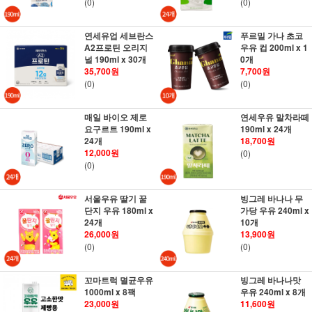
(0)
(0)
연세유업 세브란스
푸르밀 가나 초코
A2프로틴 오리지
우유 컵 200ml x 1
널 190ml x 30개
0개
35,700원
7,700원
(0)
(0)
매일 바이오 제로
연세우유 말차라떼
요구르트 190ml x
190ml x 24개
24개
18,700원
12,000원
(0)
(0)
서울우유 딸기 꿀
빙그레 바나나 무
단지 우유 180ml x
가당 우유 240ml x
24개
10개
26,000원
13,900원
(0)
(0)
꼬마트럭 멸균우유
빙그레 바나나맛
1000ml x 8팩
우유 240ml x 8개
23,000원
11,600원