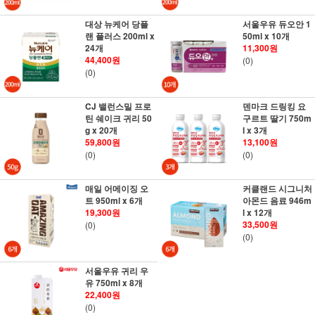
대상 뉴케어 당플
서울우유 듀오안 1
랜 플러스 200ml x
50ml x 10개
24개
11,300원
44,400원
(0)
(0)
CJ 밸런스밀 프로
덴마크 드링킹 요
틴 쉐이크 귀리 50
구르트 딸기 750m
g x 20개
l x 3개
59,800원
13,100원
(0)
(0)
매일 어메이징 오
커클랜드 시그니처
트 950ml x 6개
아몬드 음료 946m
19,300원
l x 12개
33,500원
(0)
(0)
서울우유 귀리 우
유 750ml x 8개
22,400원
(0)