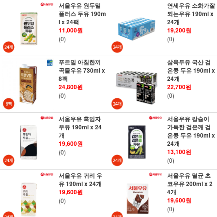
서울우유 원두밀
연세우유 소화가잘
플러스 두유 190m
되는우유 190ml x
l x 24팩
24개
11,000원
19,200원
(0)
(0)
푸르밀 아침한끼
삼육두유 국산 검
곡물우유 730ml x
은콩 두유 190ml x
8팩
24개
24,800원
22,700원
(0)
(0)
서울우유 흑임자
서울우유 칼슘이
우유 190ml x 24
가득한 검은깨 검
개
은콩 두유 190ml x
19,600원
24개
13,100원
(0)
(0)
서울우유 귀리 우
서울우유 멸균 초
유 190ml x 24개
코우유 200ml x 2
19,600원
4개
19,600원
(0)
(0)