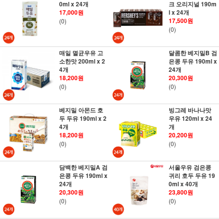
0ml x 24개
크 오리지널 190m
17,000원
l x 24개
17,500원
(0)
(0)
매일 멸균우유 고
달콤한 베지밀B 검
소한맛 200ml x 2
은콩 두유 190ml x
4개
24개
18,200원
20,300원
(0)
(0)
베지밀 아몬드 호
빙그레 바나나맛
두 두유 190ml x 2
우유 120ml x 24
4개
개
18,200원
20,200원
(0)
(0)
담백한 베지밀A 검
서울우유 검은콩
은콩 두유 190ml x
귀리 호두 두유 19
24개
0ml x 40개
20,300원
23,800원
(0)
(0)