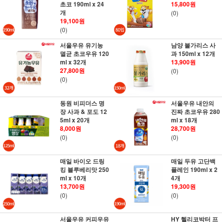
초코 190ml x 24
15,800원
개
(0)
19,100원
(0)
서울우유 유기농
남양 불가리스 사
멸균 초코우유 120
과 150ml x 12개
ml x 32개
13,900원
27,800원
(0)
(0)
동원 비피더스 명
서울우유 내안의
장 사과 & 포도 12
진짜 초코우유 280
5ml x 20개
ml x 18개
8,000원
28,700원
(0)
(0)
매일 바이오 드링
매일 두유 고단백
킹 블루베리맛 250
플레인 190ml x 2
ml x 10개
4개
13,700원
19,300원
(0)
(0)
서울우유 커피우유
HY 헬리코박터 프