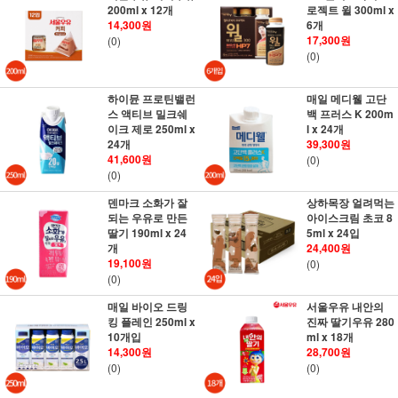
200ml x 12개
로젝트 윌 300ml x
14,300원
6개
17,300원
(0)
(0)
하이뮨 프로틴밸런
매일 메디웰 고단
스 액티브 밀크쉐
백 프러스 K 200m
이크 제로 250ml x
l x 24개
24개
39,300원
41,600원
(0)
(0)
덴마크 소화가 잘
상하목장 얼려먹는
되는 우유로 만든
아이스크림 초코 8
딸기 190ml x 24
5ml x 24입
개
24,400원
19,100원
(0)
(0)
매일 바이오 드링
서울우유 내안의
킹 플레인 250ml x
진짜 딸기우유 280
10개입
ml x 18개
14,300원
28,700원
(0)
(0)