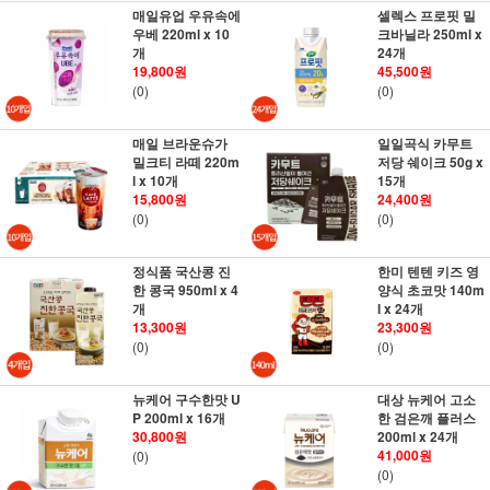
매일유업 우유속에
셀렉스 프로핏 밀
우베 220ml x 10
크바닐라 250ml x
개
24개
19,800원
45,500원
(0)
(0)
매일 브라운슈가
일일곡식 카무트
밀크티 라떼 220m
저당 쉐이크 50g x
l x 10개
15개
15,800원
24,400원
(0)
(0)
정식품 국산콩 진
한미 텐텐 키즈 영
한 콩국 950ml x 4
양식 초코맛 140m
개
l x 24개
13,300원
23,300원
(0)
(0)
뉴케어 구수한맛 U
대상 뉴케어 고소
P 200ml x 16개
한 검은깨 플러스
30,800원
200ml x 24개
41,000원
(0)
(0)