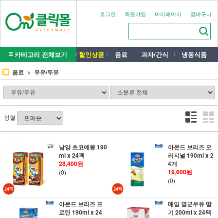
로그인
회원가입
마이페이지
장바구니
카테고리 전체보기
할인상품
음료
과자/간식
냉동식품
음료
우유/두유
정렬
남양 초코에몽 190
아몬드 브리즈 오
ml x 24팩
리지널 190ml x 2
28,400원
4개
19,600원
(0)
(0)
아몬드 브리즈 프
매일 멸균우유 딸
로틴 190ml x 24
기 200ml x 24팩