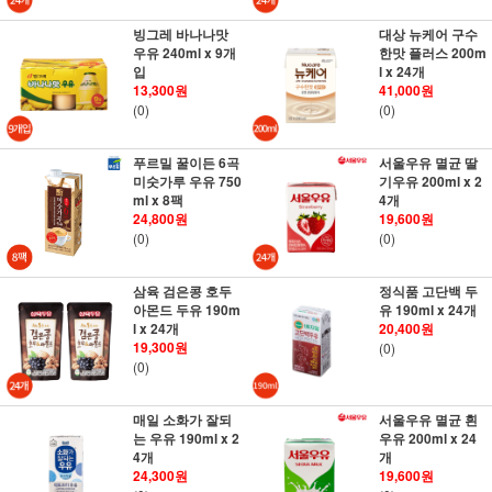
빙그레 바나나맛
대상 뉴케어 구수
우유 240ml x 9개
한맛 플러스 200m
입
l x 24개
13,300원
41,000원
(0)
(0)
푸르밀 꿀이든 6곡
서울우유 멸균 딸
미숫가루 우유 750
기우유 200ml x 2
ml x 8팩
4개
24,800원
19,600원
(0)
(0)
삼육 검은콩 호두
정식품 고단백 두
아몬드 두유 190m
유 190ml x 24개
l x 24개
20,400원
19,300원
(0)
(0)
매일 소화가 잘되
서울우유 멸균 흰
는 우유 190ml x 2
우유 200ml x 24
4개
개
24,300원
19,600원