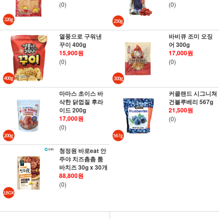
(0)
(0)
열풍으로 구워낸
바비큐 조미 오징
꾸이 400g
어 300g
15,900원
17,000원
(0)
(0)
마마스 초이스 바
커클랜드 시그니쳐
삭한 닭껍질 후라
건블루베리 567g
이드 200g
21,500원
17,000원
(0)
(0)
청정원 바로eat 안
주야 치즈촘촘 툼
바치즈 30g x 30개
88,800원
(0)