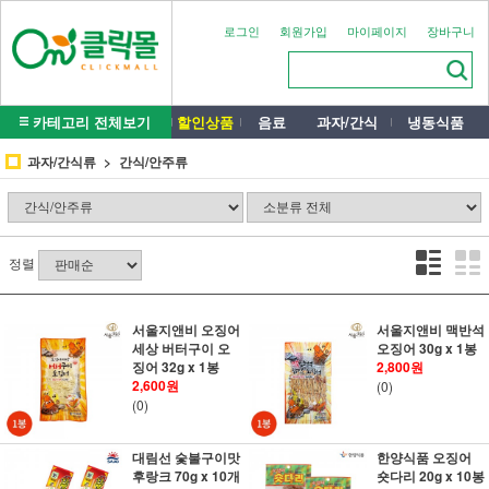
로그인
회원가입
마이페이지
장바구니
카테고리 전체보기
할인상품
음료
과자/간식
냉동식품
과자/간식류
간식/안주류
정렬
서울지앤비 오징어
서울지앤비 맥반석
세상 버터구이 오
오징어 30g x 1봉
징어 32g x 1봉
2,800원
2,600원
(0)
(0)
대림선 숯불구이맛
한양식품 오징어
후랑크 70g x 10개
숏다리 20g x 10봉