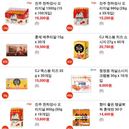
진주 천하장사 오
진주 천하장사 오
리지널 1500g (15
리지널 980g (28g
x 100개입)
x 35개입)
19,300원
15,200원
(0)
(0)
훈제 메추리알 15g
CJ 맥스봉 치즈 소
x 30개
시지 27g x 40개
19,300원
20,700원
(0)
(0)
CJ 맥스봉 치즈 35
청정원 게살소시지
g x 30개입
크랩봉 30g x 16개
15,000원
입
8,000원
(0)
(0)
진주 천하장사 오
향이 좋은 탱글뽀
리지널 800g (50g
득 훈제란 30구
x 16개입)
14,400원
13,600원
(0)
(0)