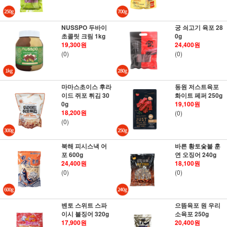
NUSSPO 두바이
궁 쇠고기 육포 28
초콜릿 크림 1kg
0g
19,300원
24,400원
(0)
(0)
마마스초이스 후라
동원 저스트육포
이드 쥐포 튀김 30
화이트 페퍼 250g
0g
19,100원
18,200원
(0)
(0)
북해 피시스낵 어
바른 황토숯불 훈
포 600g
연 오징어 240g
24,400원
18,100원
(0)
(0)
벤토 스위트 스파
으뜸육포 원 우리
이시 불징어 320g
소육포 250g
17,900원
20,400원