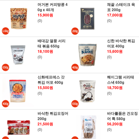
머거본 커피땅콩 4
채끝 스테이크 육
0g x 40개
포 200g
15,900원
17,000원
(0)
(0)
배대감 열풍 서리
신한 바삭한 튀김
태 볶음 650g
어포 400g
18,100원
15,600원
(0)
(0)
신화에프에스 갓
헤이그램 서리태
튀김 어포 400g
스낵 650g
15,500원
18,700원
(0)
(0)
바삭한 튀김오징어
바다를품은 건오징
200g
어 특 580g
21,500원
56,200원
(0)
(0)