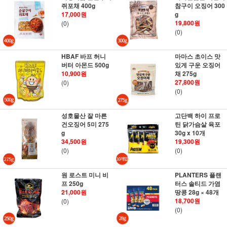
쥐포채 400g
참구이 오징어 300
17,000원
g
19,800원
(0)
(0)
HBAF 바프 허니
마마스 초이스 맛
버터 아몬드 500g
있게 구운 오징어
10,900원
채 275g
27,800원
(0)
(0)
성호물산 잘 마른
고단백 하이 프로
건오징어 5미 275
틴 닭가슴살 육포
g
30g x 10개
34,500원
19,300원
(0)
(0)
원 로스트 미니 비
PLANTERS 플랜
프 250g
터스 솔티드 가염
21,000원
땅콩 28g × 48개
18,700원
(0)
(0)