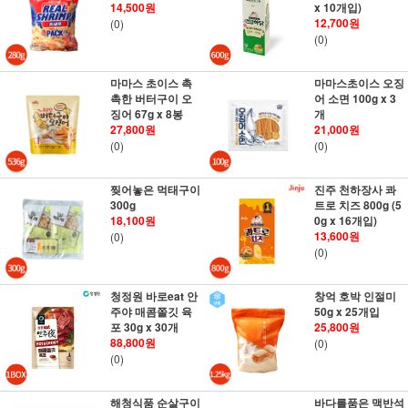
14,500원
x 10개입)
12,700원
(0)
(0)
마마스 초이스 촉
마마스초이스 오징
촉한 버터구이 오
어 소면 100g x 3
징어 67g x 8봉
개
27,800원
21,000원
(0)
(0)
찢어놓은 먹태구이
진주 천하장사 콰
300g
트로 치즈 800g (5
18,100원
0g x 16개입)
13,600원
(0)
(0)
청정원 바로eat 안
창억 호박 인절미
주야 매콤쫄깃 육
50g x 25개입
포 30g x 30개
25,800원
88,800원
(0)
(0)
해청식품 순살구이
바다를품은 맥반석