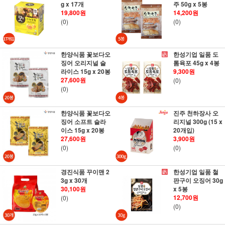
g x 17개
주 50g x 5봉
19,800원
14,200원
(0)
(0)
한양식품 꽃보다오
한성기업 일품 도
징어 오리지널 슬
톰육포 45g x 4봉
라이스 15g x 20봉
9,300원
27,600원
(0)
(0)
한양식품 꽃보다오
진주 천하장사 오
징어 소프트 슬라
리지널 300g (15 x
이스 15g x 20봉
20개입)
27,600원
3,900원
(0)
(0)
경진식품 꾸이맨 2
한성기업 일품 철
3g x 30개
판구이 오징어 30g
30,100원
x 5봉
12,700원
(0)
(0)