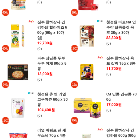
(0)
(0)
진주 천하장사 건
청정원 바로eat 안
강하닭 할라치즈 6
주야 달콤쫄깃 육
00g (60g x 10개
포 30g x 30개
입)
88,800원
12,700원
(0)
(0)
파주 장단콩 두부
진주 천하장사 육
두부 야채 80g x 8
포 갈릭 15g x 8봉
봉
11,700원
13,900원
(0)
(0)
청정원 츄 앤 리얼
CJ 맛콩 검은콩 70
고구마츄 60g x 30
0g
봉
17,000원
104,400원
(0)
(0)
리얼 쉬림프 진 새
진주 천하장사 건
우스낵 70g x 4봉
강하닭 600g (60g