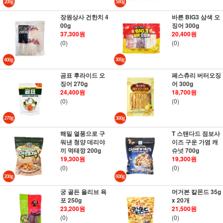
장원상사 건한치 4
바른 BIG3 삼색 오
00g
징어 300g
37,300원
20,400원
(0)
(0)
곰표 후라이드 오
페스츄리 버터오징
징어 270g
어 300g
24,400원
18,700원
(0)
(0)
해밀 열풍으로 구
T 스탠다드 점보사
워낸 청양 데리야
이즈 구운 가염 캐
끼 먹태깡 200g
슈넛 700g
19,300원
19,300원
(0)
(0)
궁 골든 올리브 육
머거본 칼몬드 35g
포 250g
x 20개
23,200원
21,500원
(0)
(0)