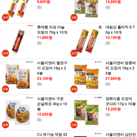
9,600원
14,800원
(0)
(0)
롯데햄 의성 마늘
대림선 휠터치 S 7
프랑크 70g x 10개
0g x 10개
11,800원
10,100원
(0)
(0)
서울지앤비 철판구
서울지앤비 땅콩버
이 오징어 18g x 2
터 오징어 18g x 2
0봉
0봉
23,100원
27,800원
(0)
(0)
서울지앤비 구운
정화식품 오징어
순살쥐포 36g x 10
굿다리 17g x 10봉
봉
13,200원
12,000원
(0)
(0)
CJ 유기농 맛밤 42
서울지앤비 삼단안