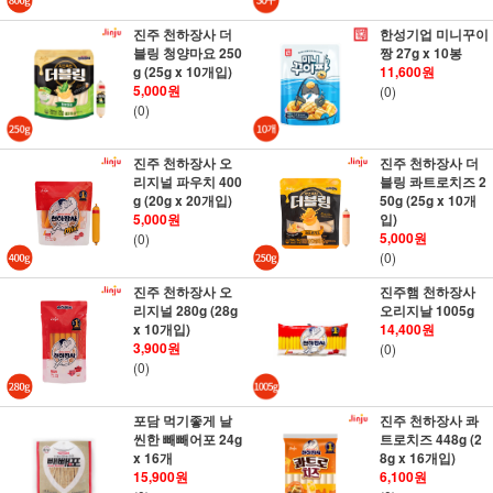
진주 천하장사 더
한성기업 미니꾸이
블링 청양마요 250
짱 27g x 10봉
g (25g x 10개입)
11,600원
5,000원
(0)
(0)
진주 천하장사 오
진주 천하장사 더
리지널 파우치 400
블링 콰트로치즈 2
g (20g x 20개입)
50g (25g x 10개
5,000원
입)
5,000원
(0)
(0)
진주 천하장사 오
진주햄 천하장사
리지널 280g (28g
오리지날 1005g
x 10개입)
14,400원
3,900원
(0)
(0)
포담 먹기좋게 날
진주 천하장사 콰
씬한 빼빼어포 24g
트로치즈 448g (2
x 16개
8g x 16개입)
15,900원
6,100원