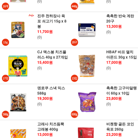
(0)
(0)
진주 천하장사 육
촉촉한 반숙 계란
포 쇠고기 15g x 8
20구
봉
13,300원
11,700원
(0)
(0)
CJ 맥스봉 치즈플
HBAF 바프 멸치
러스 40g x 27개입
아몬드 30g x 15입
15,400원
17,000원
(0)
(0)
덴로쿠 스낵 믹스
촉촉한 고구마말랭
588g
이 60g x 10입
19,300원
23,800원
(0)
(0)
고래사 치즈듬뿍
비첸향 골든 코인
고래봉 400g
육포 260g
13,000원
23,200원