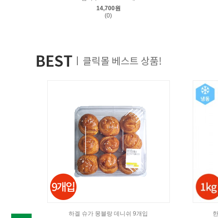
14,700원
(0)
하겔 슈가 몽블랑 데니쉬 9개입
한