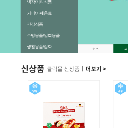
냉장/기타식품
커피/카페음료
건강식품
주방용품/일회용품
생활용품/잡화
소스
과