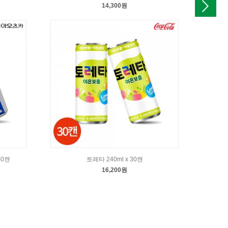
14,300원
30캔
토레타 240ml x 30캔
광
16,200원