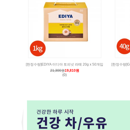
[한정수량]EDIYA 이디야 토피넛 라떼 20g x 50개입
[한정수량]G
21,300원
19,810원
(0)