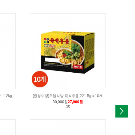
1.2kg
[한정수량]우불식당 즉석우동 221.5g x 10개
[한정
30,000원
27,900원
(0)