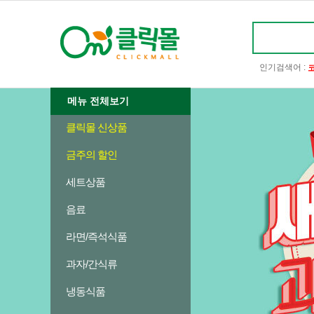
인기검색어 :
메뉴 전체보기
클릭몰 신상품
금주의 할인
세트상품
음료
라면/즉석식품
과자/간식류
냉동식품