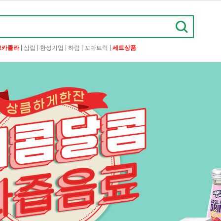
|
|
|
|
|
코카콜라
삼립
한성기업
하림
꼬마트럭
세트상품