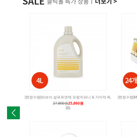
[한정수량]라브아 섬유유연제 프랑지파니 & 가이악 4L
[한정수량]M
27,800원
25,860원
(0)