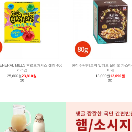
ENERAL MILLS 후르츠거셔스 젤리 40g
[한정수량]맥코믹 알리오 올리오 파스타 소
x 25입
10개
25,600원
23,810원
13,000원
12,090원
(0)
(0)