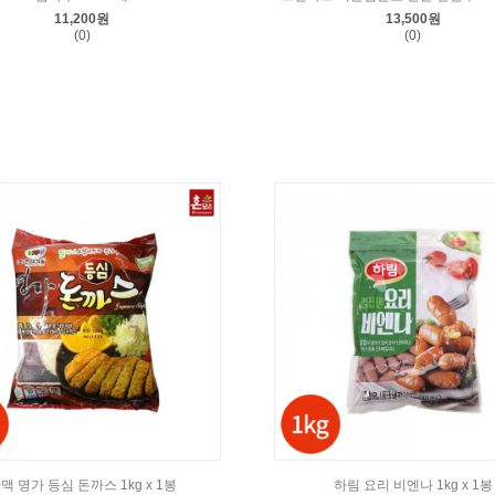
11,200원
13,500원
(0)
(0)
맥 명가 등심 돈까스 1kg x 1봉
하림 요리 비엔나 1kg x 1봉