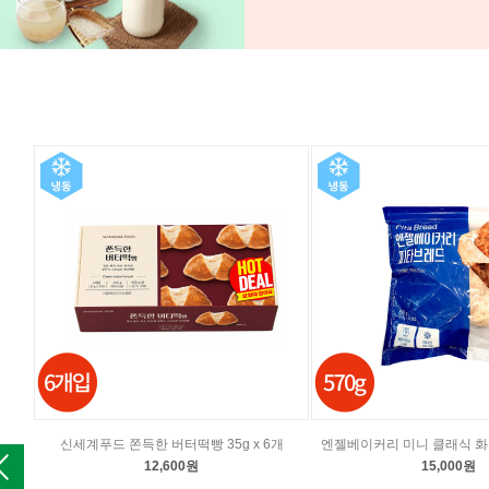
신세계푸드 쫀득한 버터떡빵 35g x 6개
엔젤베이커리 미니 클래식 화이
12,600원
15,000원