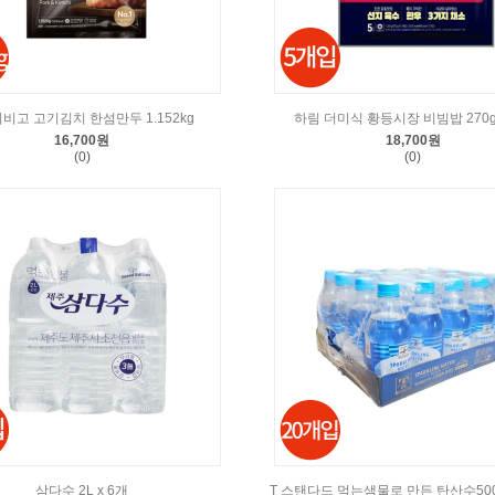
비비고 고기김치 한섬만두 1.152kg
하림 더미식 황등시장 비빔밥 270g 
16,700원
18,700원
(0)
(0)
삼다수 2L x 6개
T 스탠다드 먹는샘물로 만든 탄산수500m