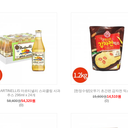
ARTINELLIS 마르티넬리 스파클링 사과
[한정수량]오뚜기 초간편 감자전 믹스 
주스 296ml x 24개
15,600원
14,510원
(0)
58,400원
54,320원
(0)