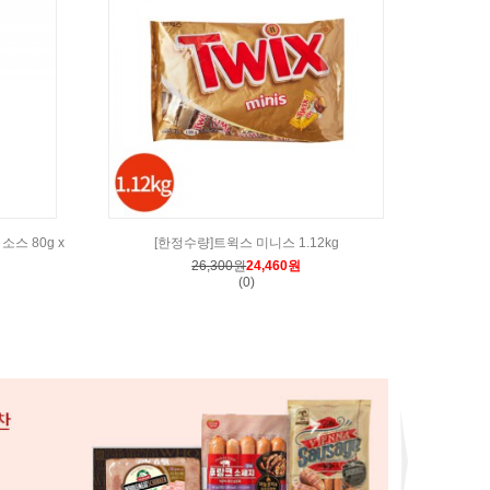
스 80g x
[한정수량]트윅스 미니스 1.12kg
[한정수량]농
26,300원
24,460원
(0)