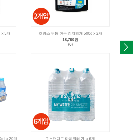
x 5개
호밍스 두툼 한돈 김치찌개 500g x 2개
크
18,700원
(0)
l x 20개
T 스탠다드 마이워터 2L x 6개
T 스탠다