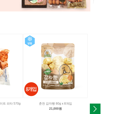
트 피타 570g
춘천 감자빵 80g x 8개입
코스트코 프렌치버
21,000원