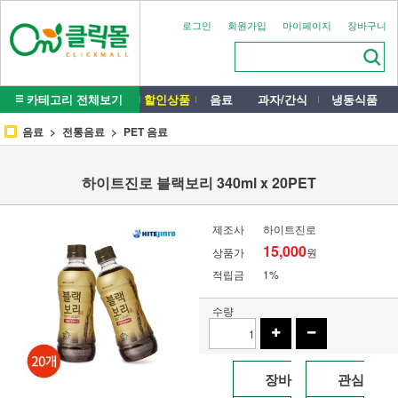
로그인
회원가입
마이페이지
장바구니
카테고리 전체보기
할인상품
음료
과자/간식
냉동식품
음료
전통음료
PET 음료
하이트진로 블랙보리 340ml x 20PET
제조사
하이트진로
15,000
상품가
원
적립금
1%
수량
장바
관심