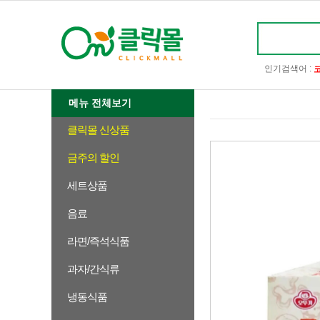
인기검색어 :
메뉴 전체보기
클릭몰 신상품
금주의 할인
세트상품
음료
라면/즉석식품
과자/간식류
냉동식품