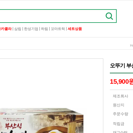
|
|
|
|
|
코카콜라
삼립
한성기업
하림
꼬마트럭
세트상품
H
오뚜기 부산
15,900
제조회사
원산지
주문수량
적립금
재고수량