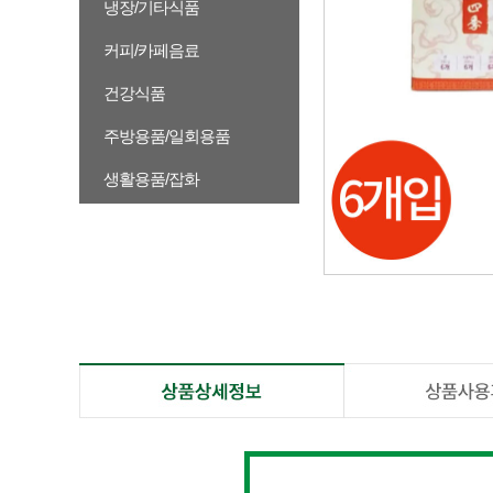
냉장/기타식품
커피/카페음료
건강식품
주방용품/일회용품
생활용품/잡화