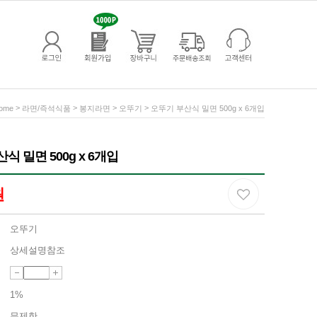
>
>
>
>
ome
라면/즉석식품
봉지라면
오뚜기
오뚜기 부산식 밀면 500g x 6개입
식 밀면 500g x 6개입
원
오뚜기
상세설명참조
1%
무제한