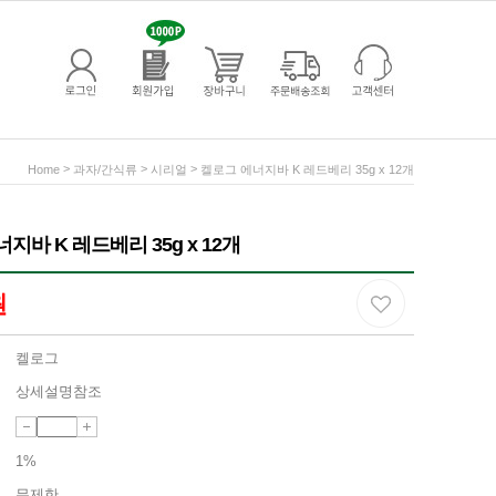
>
>
>
Home
과자/간식류
시리얼
켈로그 에너지바 K 레드베리 35g x 12개
지바 K 레드베리 35g x 12개
원
켈로그
상세설명참조
1%
무제한