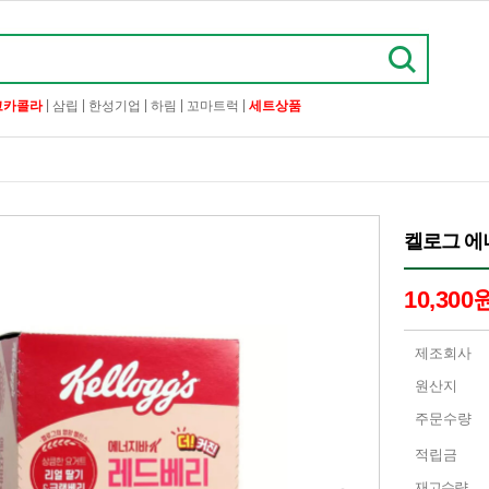
|
|
|
|
|
코카콜라
삼립
한성기업
하림
꼬마트럭
세트상품
켈로그 에너
10,300
제조회사
원산지
주문수량
적립금
재고수량