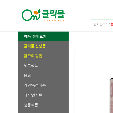
인기검색어 :
메뉴 전체보기
클릭몰 신상품
금주의 할인
세트상품
음료
라면/즉석식품
과자/간식류
냉동식품