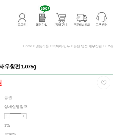
>
>
>
Home
냉동식품
떡볶이/만두
동원 딤섬 새우창펀 1.075g
새우창펀 1.075g
원
동원
상세설명참조
1%
무제한