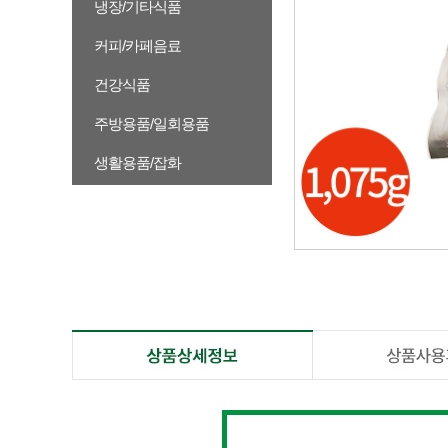
냉장/기타식품
커피/카페음료
건강식품
주방용품/일회용품
생활용품/잡화