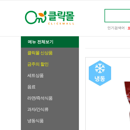
인기검색어 :
메뉴 전체보기
클릭몰 신상품
금주의 할인
세트상품
음료
라면/즉석식품
과자/간식류
냉동식품