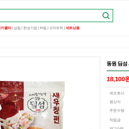
|
|
|
|
|
코카콜라
삼립
한성기업
하림
꼬마트럭
세트상품
동원 딤섬 
18,100
제조회사
원산지
주문수량
적립금
재고수량