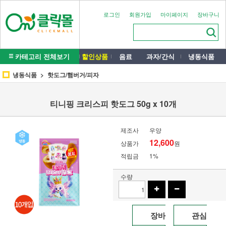
로그인
회원가입
마이페이지
장바구니
카테고리 전체보기
할인상품
음료
과자/간식
냉동식품
냉동식품
핫도그/햄버거/피자
티니핑 크리스피 핫도그 50g x 10개
제조사
우양
12,600
상품가
원
적립금
1%
수량
장바
관심