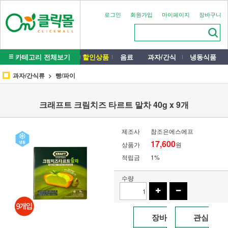
로그인
회원가입
마이페이지
장바구니
카테고리 전체보기
할인상품
음료
과자/간식
냉동식품
과자/간식류
빵/파이
크래프트 크림치즈 타르트 말차 40g x 9개
제조사
참조은에스에프
17,600
상품가
원
적립금
1%
수량
장바
관심