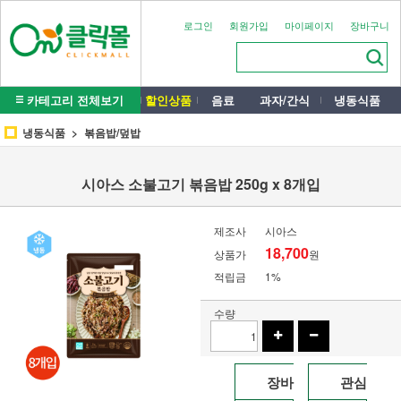
로그인
회원가입
마이페이지
장바구니
카테고리 전체보기
할인상품
음료
과자/간식
냉동식품
냉동식품
볶음밥/덮밥
시아스 소불고기 볶음밥 250g x 8개입
제조사
시아스
18,700
상품가
원
적립금
1%
수량
장바
관심