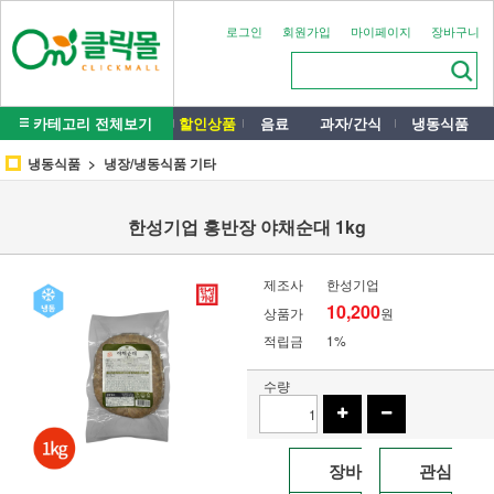
로그인
회원가입
마이페이지
장바구니
카테고리 전체보기
할인상품
음료
과자/간식
냉동식품
냉동식품
냉장/냉동식품 기타
한성기업 홍반장 야채순대 1kg
제조사
한성기업
10,200
상품가
원
적립금
1%
수량
장바
관심