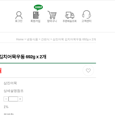
>
>
>
Home
냉동식품
간편식
삼진어묵 김치어묵우동 692g x 2개
치어묵우동 692g x 2개
원
삼진어묵
상세설명참조
1%
무제한