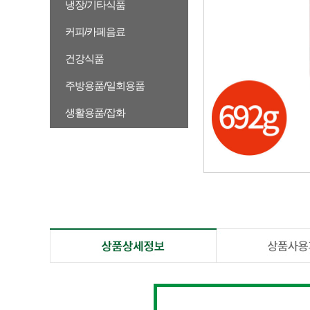
냉장/기타식품
커피/카페음료
건강식품
주방용품/일회용품
생활용품/잡화