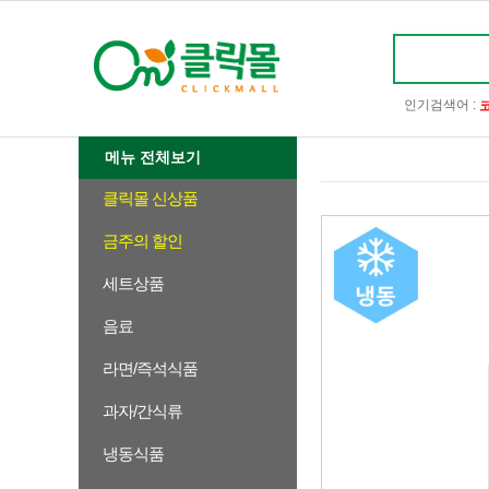
인기검색어 :
메뉴 전체보기
클릭몰 신상품
금주의 할인
세트상품
음료
라면/즉석식품
과자/간식류
냉동식품