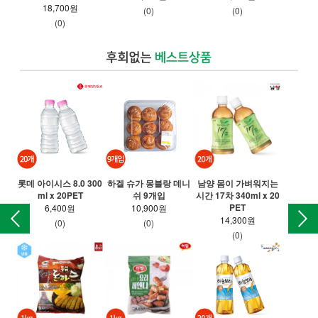
18,700원
(0)
(0)
(0)
롯데 아이시스 8.0 300
하겔 슈가 몽블랑 데니
남양 몸이 가벼워지는
팔
ml x 20PET
쉬 9개입
시간 17차 340ml x 20
PET
6,400원
10,900원
14,300원
(0)
(0)
(0)