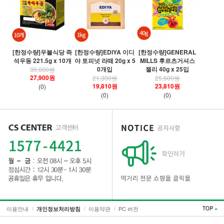
[
[한정수량]우불식당 즉
[한정수량]EDIYA 이디
[한정수량]GENERAL
령
석우동 221.5g x 10개
야 토피넛 라떼 20g x 5
MILLS 후르츠거셔스
0개입
젤리 40g x 25입
30,000원
27,900원
21,300원
25,600원
19,810원
23,810원
(0)
(0)
(0)
이용안내
이용약관
PC 버전
개인정보처리방침