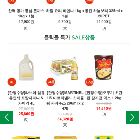
롯데
한맥 명가 등심 돈까스
하림 요리 비엔나 1kg x
웅진 하늘보리 325ml x
1kg x 1봉
1봉
20PET
12,900원
9,700원
14,900원
(0)
(0)
(0)
[한정수량]라브아 섬유
[한정수량]MARTINEL
[한정수량]오뚜기 초간
[
유연제 프랑지파니 &
LIS 마르티넬리 스파클
편 감자전 믹스 1.2kg
오
가이악 4L
링 사과주스 296ml x 2
15,600원
4개
14,510원
27,800원
25,860원
58,400원
(0)
54,320원
(0)
(0)