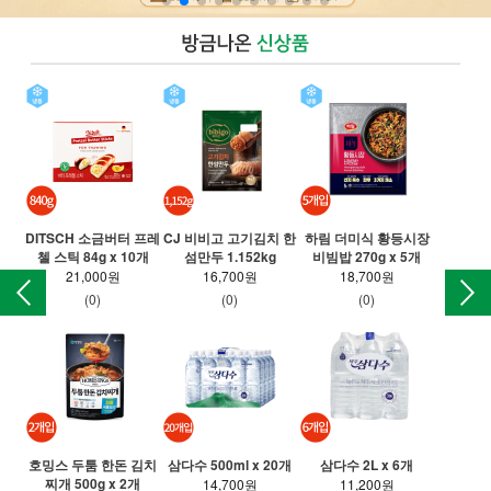
DITSCH 소금버터 프레
CJ 비비고 고기김치 한
하림 더미식 황등시장
T 
첼 스틱 84g x 10개
섬만두 1.152kg
비빔밥 270g x 5개
만든
21,000원
16,700원
18,700원
(0)
(0)
(0)
호밍스 두툼 한돈 김치
삼다수 500ml x 20개
삼다수 2L x 6개
찌개 500g x 2개
롯
14,700원
11,200원