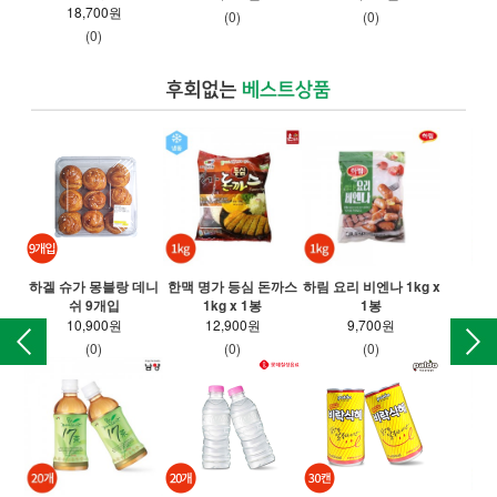
18,700원
(0)
(0)
(0)
하겔 슈가 몽블랑 데니
한맥 명가 등심 돈까스
하림 요리 비엔나 1kg x
동아
쉬 9개입
1kg x 1봉
1봉
10,900원
12,900원
9,700원
(0)
(0)
(0)