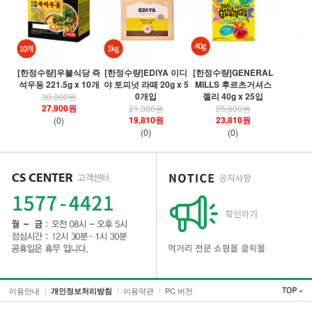
[
[한정수량]우불식당 즉
[한정수량]EDIYA 이디
[한정수량]GENERAL
령
석우동 221.5g x 10개
야 토피넛 라떼 20g x 5
MILLS 후르츠거셔스
0개입
젤리 40g x 25입
30,000원
27,900원
21,300원
25,600원
19,810원
23,810원
(0)
(0)
(0)
이용안내
이용약관
PC 버전
개인정보처리방침