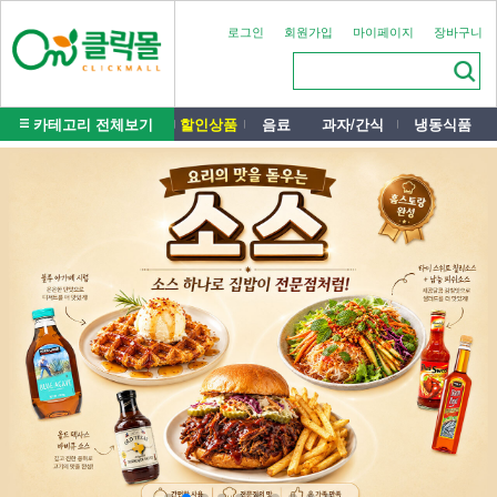
로그인
회원가입
마이페이지
장바구니
카테고리 전체보기
할인상품
음료
과자/간식
냉동식품