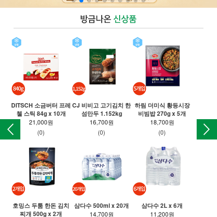
DITSCH 소금버터 프레
CJ 비비고 고기김치 한
하림 더미식 황등시장
T 
첼 스틱 84g x 10개
섬만두 1.152kg
비빔밥 270g x 5개
만든
21,000원
16,700원
18,700원
(0)
(0)
(0)
호밍스 두툼 한돈 김치
삼다수 500ml x 20개
삼다수 2L x 6개
찌개 500g x 2개
롯
14,700원
11,200원