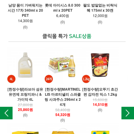
남양 몸이 가벼워지는
롯데 아이시스 8.0 300
팔도 밥알없는 비락식
파워
시간 17차 340ml x 20
ml x 20PET
혜 175ml x 30캔
PET
6,400원
12,000원
14,300원
(0)
(0)
(0)
[한정수량]라브아 섬유
[한정수량]MARTINEL
[한정수량]오뚜기 초간
[
유연제 프랑지파니 &
LIS 마르티넬리 스파클
편 감자전 믹스 1.2kg
오
가이악 4L
링 사과주스 296ml x 2
15,600원
4개
14,510원
27,800원
25,860원
58,400원
(0)
54,320원
(0)
(0)