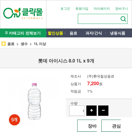
로그인
회원가입
마이페이지
장바구니
카테고리 전체보기
할인상품
음료
과자/간식
냉동식품
음료
생수
1L 이상
롯데 아이시스 8.0 1L x 9개
제조사
(주)롯데칠성음료
7,200
상품가
원
적립금
1%
수량
장바
관심