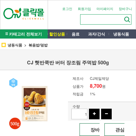
로그인
회원가입
마이페이지
장바구니
카테고리 전체보기
할인상품
음료
과자/간식
냉동식품
냉동식품
볶음밥/덮밥
CJ 햇반쿡반 버터 장조림 주먹밥 500g
제조사
CJ제일제당
8,700
상품가
원
적립금
1%
수량
장바
관심