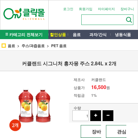
로그인
회원가입
마이페이지
장바구니
카테고리 전체보기
할인상품
음료
과자/간식
냉동식품
음료
주스/과즙음료
PET 음료
커클랜드 시그니처 홍자몽 주스 2.84L x 2개
제조사
커클랜드
16,500
상품가
원
적립금
1%
수량
장바
관심