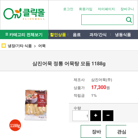
로그인
회원가입
마이페이지
장바구니
카테고리 전체보기
할인상품
음료
과자/간식
냉동식품
냉장/기타 식품
어묵
삼진어묵 정통 어묵탕 모듬 1188g
제조사
삼진어묵(주)
17,300
상품가
원
적립금
1%
수량
장바
관심