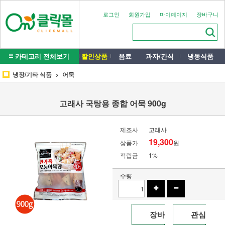
로그인
회원가입
마이페이지
장바구니
카테고리 전체보기
할인상품
음료
과자/간식
냉동식품
냉장/기타 식품
어묵
고래사 국탕용 종합 어묵 900g
제조사
고래사
19,300
상품가
원
적립금
1%
수량
장바
관심