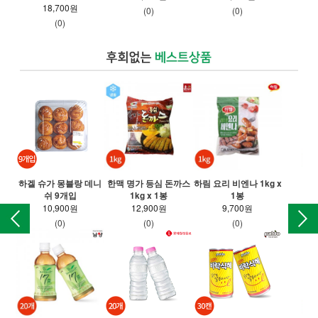
18,700원
(0)
(0)
(0)
하겔 슈가 몽블랑 데니
한맥 명가 등심 돈까스
하림 요리 비엔나 1kg x
동아
쉬 9개입
1kg x 1봉
1봉
10,900원
12,900원
9,700원
(0)
(0)
(0)