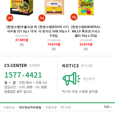
[
[한정수량]우불식당 즉
[한정수량]EDIYA 이디
[한정수량]GENERAL
령
석우동 221.5g x 10개
야 토피넛 라떼 20g x 5
MILLS 후르츠거셔스
0개입
젤리 40g x 25입
30,000원
27,900원
21,300원
25,600원
19,810원
23,810원
(0)
(0)
(0)
이용안내
이용약관
PC 버전
개인정보처리방침