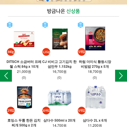
DITSCH 소금버터 프레
CJ 비비고 고기김치 한
하림 더미식 황등시장
T 
첼 스틱 84g x 10개
섬만두 1.152kg
비빔밥 270g x 5개
만든
21,000원
16,700원
18,700원
(0)
(0)
(0)
호밍스 두툼 한돈 김치
삼다수 500ml x 20개
삼다수 2L x 6개
찌개 500g x 2개
롯
14,700원
11,200원