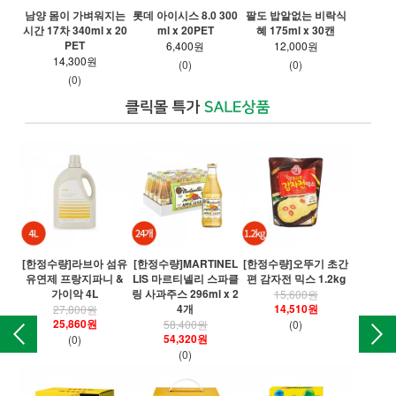
남양 몸이 가벼워지는
롯데 아이시스 8.0 300
팔도 밥알없는 비락식
파워
시간 17차 340ml x 20
ml x 20PET
혜 175ml x 30캔
PET
6,400원
12,000원
14,300원
(0)
(0)
(0)
[한정수량]라브아 섬유
[한정수량]MARTINEL
[한정수량]오뚜기 초간
[
유연제 프랑지파니 &
LIS 마르티넬리 스파클
편 감자전 믹스 1.2kg
오
가이악 4L
링 사과주스 296ml x 2
15,600원
4개
14,510원
27,800원
25,860원
58,400원
(0)
54,320원
(0)
(0)