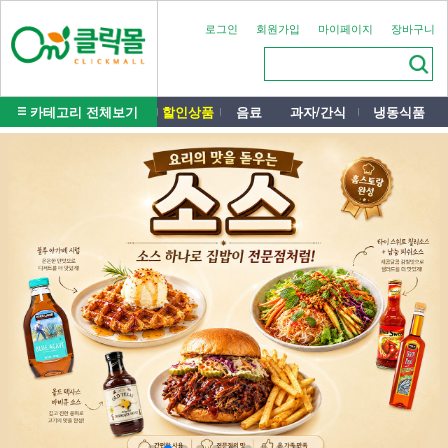
로그인
회원가입
마이페이지
장바구니
카테고리 전체보기
할인상품
음료
과자/간식
냉동식품