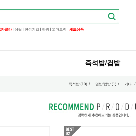
|
|
|
|
|
코카콜라
삼립
한성기업
하림
꼬마트럭
세트상품
즉석밥/컵밥
/
/
/
즉석밥 (10)
덮밥/컵밥 (1)
기타