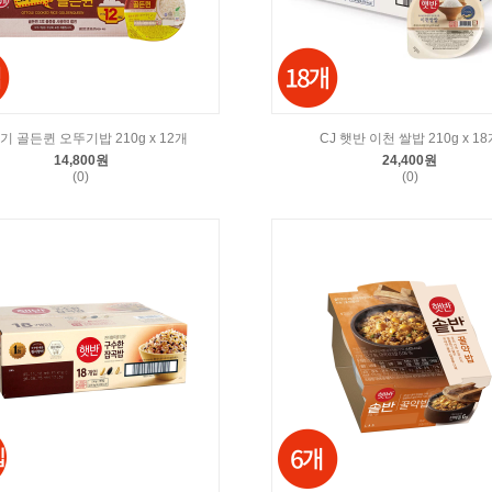
기 골든퀸 오뚜기밥 210g x 12개
CJ 햇반 이천 쌀밥 210g x 18
14,800원
24,400원
(0)
(0)