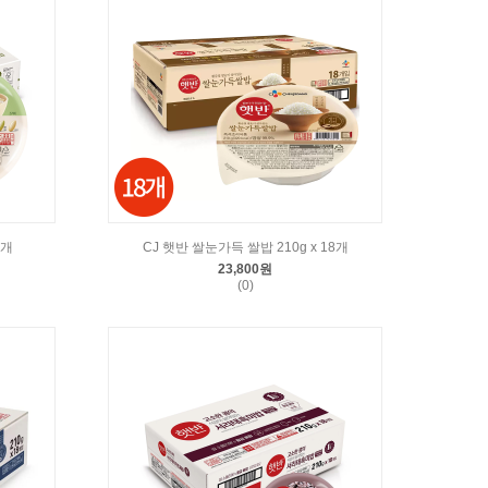
8개
CJ 햇반 쌀눈가득 쌀밥 210g x 18개
23,800원
(0)