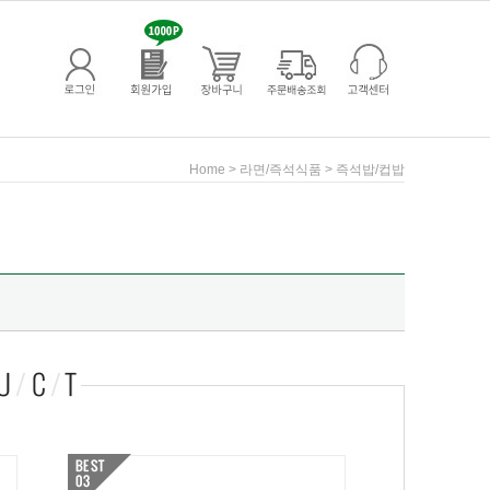
>
>
Home
라면/즉석식품
즉석밥/컵밥