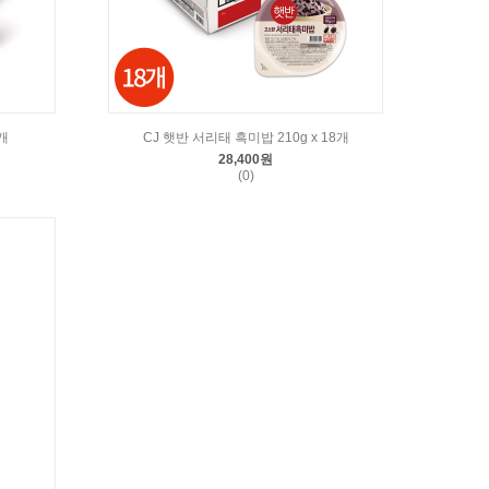
개
CJ 햇반 서리태 흑미밥 210g x 18개
28,400원
(0)