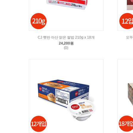
CJ 햇반 아산 맑은 쌀밥 210g x 18개
오뚜
24,200원
(0)