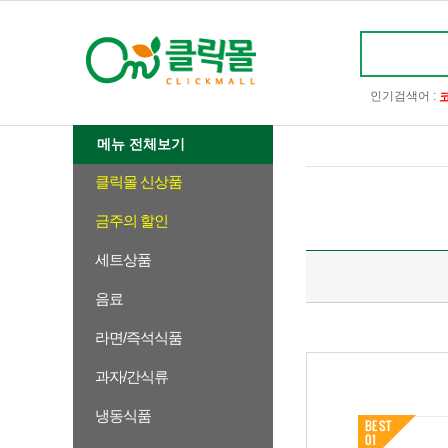
인기검색어 :
메뉴 전체보기
클릭몰 신상품
금주의 할인
세트상품
음료
라면/즉석식품
과자/간식류
냉동식품