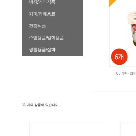
냉장/기타식품
커피/카페음료
건강식품
주방용품/일회용품
생활용품/잡화
CJ 햇반 컵반
11
개의 상품이 있습니다.