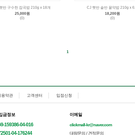
 햇반 구수한 잡곡밥 210g x 18개
CJ 햇반 솥반 꿀약밥 210g x 
25,000원
18,200원
(0)
(0)
1
이용약관
고객센터
입점신청
입금정보
이메일
69-159386-04-016
clickmall-kr@naver.com
72501-04-176244
대량문의 / 견적문의