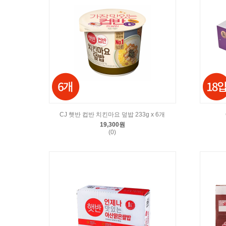
CJ 햇반 컵반 치킨마요 덮밥 233g x 6개
19,300원
(0)