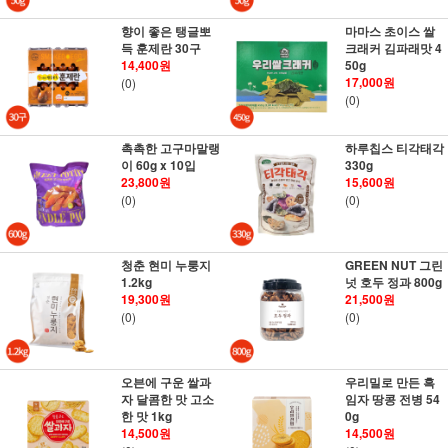
향이 좋은 탱글뽀
마마스 초이스 쌀
득 훈제란 30구
크래커 김파래맛 4
14,400원
50g
17,000원
(0)
(0)
촉촉한 고구마말랭
하루칩스 티각태각
이 60g x 10입
330g
23,800원
15,600원
(0)
(0)
청춘 현미 누룽지
GREEN NUT 그린
1.2kg
넛 호두 정과 800g
19,300원
21,500원
(0)
(0)
오븐에 구운 쌀과
우리밀로 만든 흑
자 달콤한 맛 고소
임자 땅콩 전병 54
한 맛 1kg
0g
14,500원
14,500원