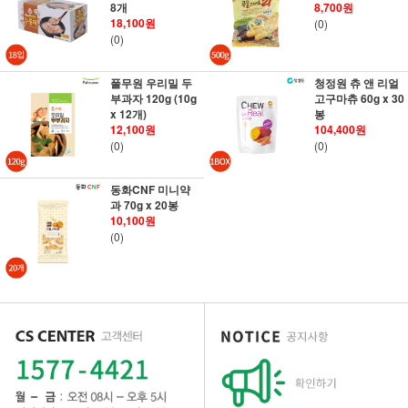
8개
8,700원
18,100원
(0)
(0)
풀무원 우리밀 두
청정원 츄 앤 리얼
부과자 120g (10g
고구마츄 60g x 30
x 12개)
봉
12,100원
104,400원
(0)
(0)
동화CNF 미니약
과 70g x 20봉
10,100원
(0)