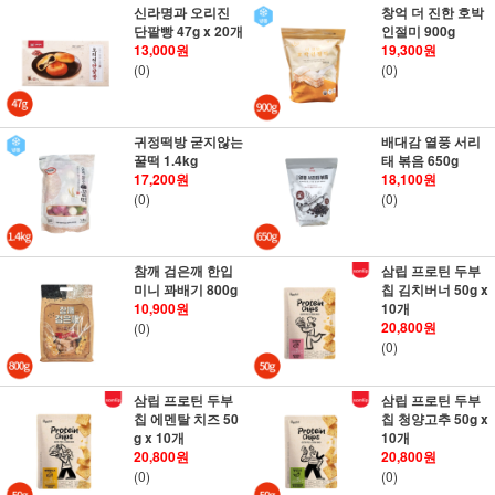
신라명과 오리진
창억 더 진한 호박
단팥빵 47g x 20개
인절미 900g
13,000원
19,300원
(0)
(0)
귀정떡방 굳지않는
배대감 열풍 서리
꿀떡 1.4kg
태 볶음 650g
17,200원
18,100원
(0)
(0)
참깨 검은깨 한입
삼립 프로틴 두부
미니 꽈배기 800g
칩 김치버너 50g x
10,900원
10개
20,800원
(0)
(0)
삼립 프로틴 두부
삼립 프로틴 두부
칩 에멘탈 치즈 50
칩 청양고추 50g x
g x 10개
10개
20,800원
20,800원
(0)
(0)