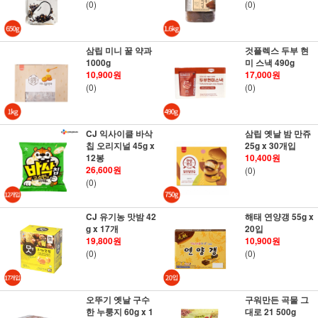
(0)
(0)
삼립 미니 꿀 약과
것플렉스 두부 현
1000g
미 스낵 490g
10,900원
17,000원
(0)
(0)
CJ 익사이클 바삭
삼립 옛날 밤 만쥬
칩 오리지널 45g x
25g x 30개입
12봉
10,400원
26,600원
(0)
(0)
CJ 유기농 맛밤 42
해태 연양갱 55g x
g x 17개
20입
19,800원
10,900원
(0)
(0)
오뚜기 옛날 구수
구워만든 곡물 그
한 누룽지 60g x 1
대로 21 500g