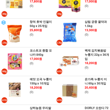
17,800원
17,000원
(0)
(0)
창억 호박 인절미
삽립 궁중 꿀약과
50g x 25개입
1.5kg
25,800원
13,300원
(0)
(0)
코스트코 종합 모
백제 김치볶음밥
나카 840g
누룽지 22g x 36개
17,000원
입
18,200원
(0)
(0)
예맛 오곡 누룽지
온가족 누룽지 미
150g x 10개입
니 60g x 30개입
18,200원
20,400원
(0)
(0)
상하농원 우리쌀
DORLY 오란다 72