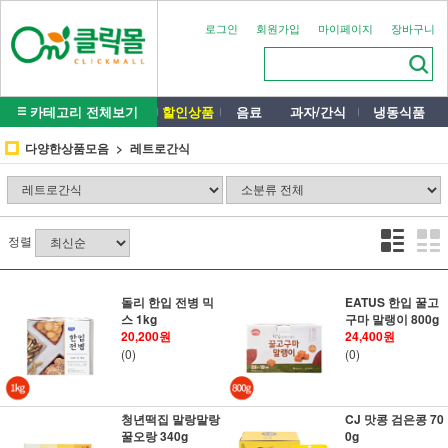
로그인
회원가입
마이페이지
장바구니
카테고리 전체보기
할인상품
음료
과자/간식
냉동식품
다양한상품모음
레트로간식
정렬
돌리 한입 전병 믹
EATUS 한입 꿀고
스 1kg
구마 말랭이 800g
20,200원
24,400원
(0)
(0)
청년떡집 말랑말랑
CJ 맛콩 검은콩 70
꿀오랑 340g
0g