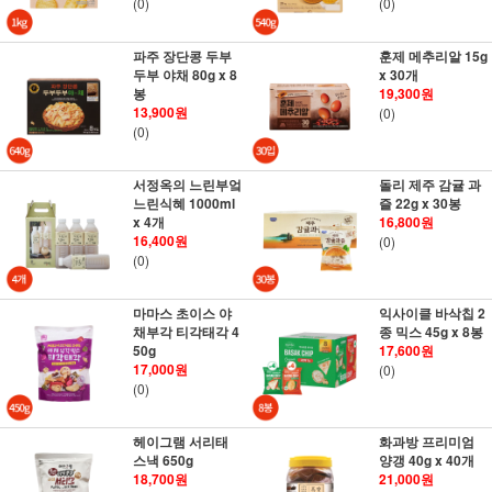
(0)
(0)
파주 장단콩 두부
훈제 메추리알 15g
두부 야채 80g x 8
x 30개
봉
19,300원
13,900원
(0)
(0)
서정옥의 느린부엌
돌리 제주 감귤 과
느린식혜 1000ml
즐 22g x 30봉
x 4개
16,800원
16,400원
(0)
(0)
마마스 초이스 야
익사이클 바삭칩 2
채부각 티각태각 4
종 믹스 45g x 8봉
50g
17,600원
17,000원
(0)
(0)
헤이그램 서리태
화과방 프리미엄
스낵 650g
양갱 40g x 40개
18,700원
21,000원