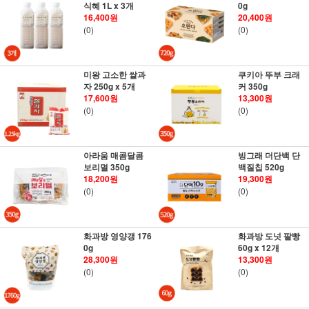
식혜 1L x 3개
0g
16,400원
20,400원
(0)
(0)
미왕 고소한 쌀과
쿠키아 뚜부 크래
자 250g x 5개
커 350g
17,600원
13,300원
(0)
(0)
아라움 매콤달콤
빙그래 더단백 단
보리멸 350g
백질칩 520g
18,200원
19,300원
(0)
(0)
화과방 영양갱 176
화과방 도넛 팥빵
0g
60g x 12개
28,300원
13,300원
(0)
(0)