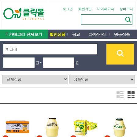
로그인
회원가입
마이페이지
장바구니
카테고리 전체보기
할인상품
음료
과자/간식
냉동식품
원 ~
원