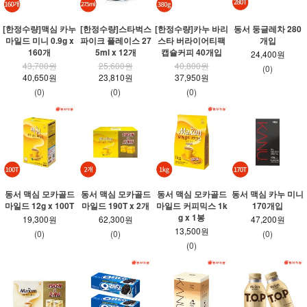
[한정수량]맥심 카누
[한정수량]스타벅스
[한정수량]카누 바리
동서 둥글레차 280
마일드 미니 0.9g x
파이크 플레이스 27
스타 버라이어티팩
개입
160개
5ml x 12개
캡슐커피 40개입
24,400원
43,700원
25,600원
40,800원
(0)
40,650원
23,810원
37,950원
(0)
(0)
(0)
동서 맥심 모카골드
동서 맥심 모카골드
동서 맥심 모카골드
동서 맥심 카누 미니
마일드 12g x 100T
마일드 190T x 2개
마일드 커피믹스 1k
170개입
g x 1봉
19,300원
62,300원
47,200원
13,500원
(0)
(0)
(0)
(0)