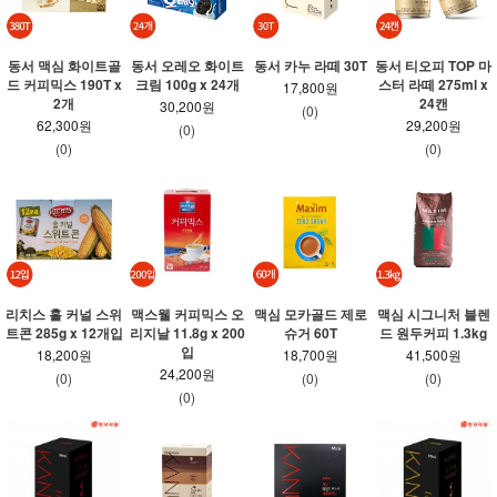
동서 맥심 화이트골
동서 오레오 화이트
동서 카누 라떼 30T
동서 티오피 TOP 마
드 커피믹스 190T x
크림 100g x 24개
스터 라떼 275ml x
17,800원
2개
24캔
30,200원
(0)
62,300원
29,200원
(0)
(0)
(0)
리치스 홀 커널 스위
맥스웰 커피믹스 오
맥심 모카골드 제로
맥심 시그니처 블렌
트콘 285g x 12개입
리지날 11.8g x 200
슈거 60T
드 원두커피 1.3kg
입
18,200원
18,700원
41,500원
24,200원
(0)
(0)
(0)
(0)