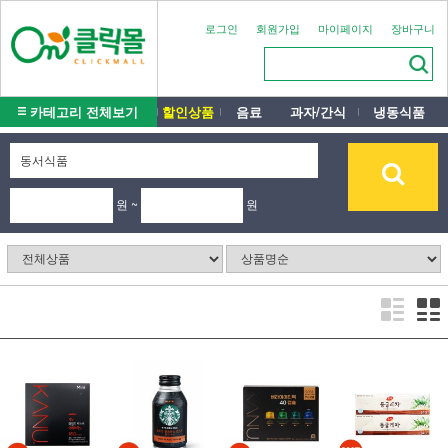
로그인
회원가입
마이페이지
장바구니
카테고리 전체보기
할인상품
음료
과자/간식
냉동식품
원 ~
원