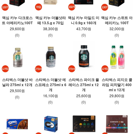
맥심 카누 다크로스
맥심 카누 더블샷라
맥심 카누 마일드 미
맥심 카누 스위트 아
트 아메리카노100T
떼 13.5.g x 70입
니 0.9g x 160개
메리카노 100T
29,600원
38,300원
43,700원
32,000원
(0)
(0)
(0)
(0)
스타벅스 더블샷 바
스타벅스 더블샷 에
스타벅스 파이크 플
스타벅스 피지오 쿨
닐라 275ml x 12개
스프레소 275ml x 6
레이스 275ml x 12
라임 피치딸기 400
개
개
ml x 12개
29,500원
16,100원
25,600원
29,800원
(0)
(0)
(0)
(0)