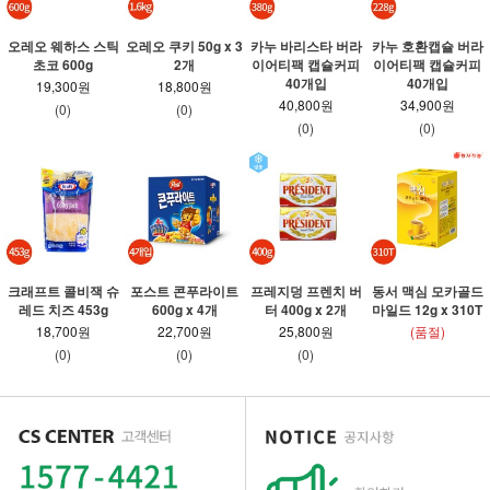
오레오 웨하스 스틱
오레오 쿠키 50g x 3
카누 바리스타 버라
카누 호환캡슐 버라
초코 600g
2개
이어티팩 캡슐커피
이어티팩 캡슐커피
40개입
40개입
19,300원
18,800원
40,800원
34,900원
(0)
(0)
(0)
(0)
크래프트 콜비잭 슈
포스트 콘푸라이트
프레지덩 프렌치 버
동서 맥심 모카골드
레드 치즈 453g
600g x 4개
터 400g x 2개
마일드 12g x 310T
18,700원
22,700원
25,800원
(품절)
(0)
(0)
(0)